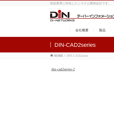
鉄筋業界に特化したシステム開発会社です。
会社概要
製品
DIN-CAD2series
HOME
»
DIN-CAD2series
din-cad2series-2